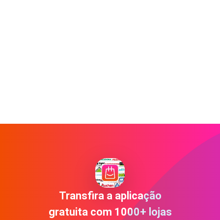
Transfira a aplicação
gratuita com 1000+ lojas