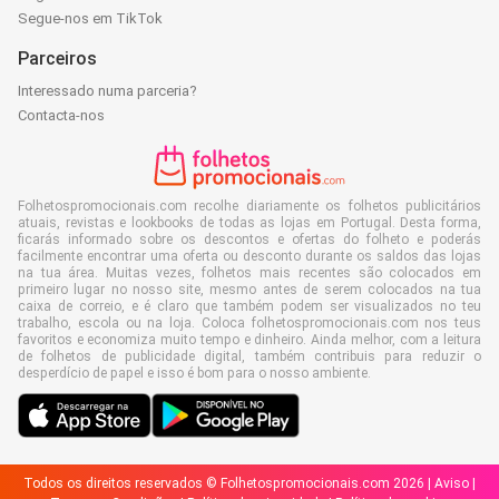
Segue-nos em TikTok
Parceiros
Interessado numa parceria?
Contacta-nos
Folhetospromocionais.com recolhe diariamente os folhetos publicitários
atuais, revistas e lookbooks de todas as lojas em Portugal. Desta forma,
ficarás informado sobre os descontos e ofertas do folheto e poderás
facilmente encontrar uma oferta ou desconto durante os saldos das lojas
na tua área. Muitas vezes, folhetos mais recentes são colocados em
primeiro lugar no nosso site, mesmo antes de serem colocados na tua
caixa de correio, e é claro que também podem ser visualizados no teu
trabalho, escola ou na loja. Coloca folhetospromocionais.com nos teus
favoritos e economiza muito tempo e dinheiro. Ainda melhor, com a leitura
de folhetos de publicidade digital, também contribuis para reduzir o
desperdício de papel e isso é bom para o nosso ambiente.
Todos os direitos reservados © Folhetospromocionais.com 2026 |
Aviso
|