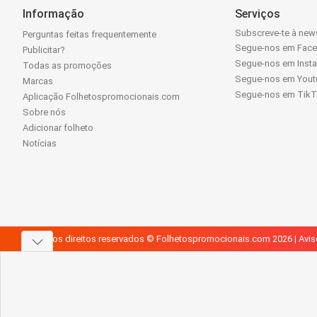
Informação
Serviços
Subscreve-te à news
Perguntas feitas frequentemente
Segue-nos em Fac
Publicitar?
Segue-nos em Inst
Todas as promoções
Segue-nos em Yout
Marcas
Segue-nos em Tik
Aplicação Folhetospromocionais.com
Sobre nós
Adicionar folheto
Notícias
Todos os direitos reservados © Folhetospromocionais.com 2026 |
Avis