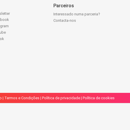
Parceiros
letter
Interessado numa parceria?
ebook
Contacta-nos
agram
ube
Tok
o
|
Termos e Condições
|
Política de privacidade
|
Política de cookies