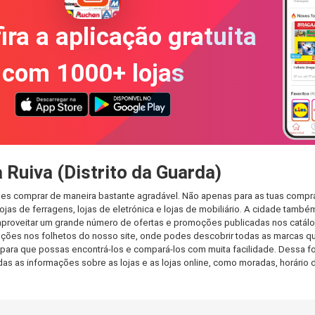
ira a aplicação gratuita
com 1000+ lojas
Ruiva (Distrito da Guarda)
podes comprar de maneira bastante agradável. Não apenas para as tuas comp
jas de ferragens, lojas de eletrónica e lojas de mobiliário. A cidade també
aproveitar um grande número de ofertas e promoções publicadas nos catálog
ções nos folhetos do nosso site, onde podes descobrir todas as marcas que
para que possas encontrá-los e compará-los com muita facilidade. Dessa for
todas as informações sobre as lojas e as lojas online, como moradas, horá