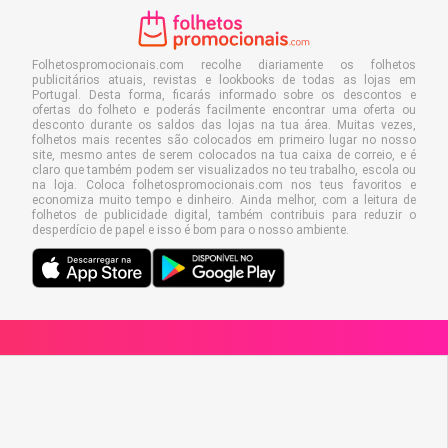
Folhetospromocionais.com recolhe diariamente os folhetos
publicitários atuais, revistas e lookbooks de todas as lojas em
Portugal. Desta forma, ficarás informado sobre os descontos e
ofertas do folheto e poderás facilmente encontrar uma oferta ou
desconto durante os saldos das lojas na tua área. Muitas vezes,
folhetos mais recentes são colocados em primeiro lugar no nosso
site, mesmo antes de serem colocados na tua caixa de correio, e é
claro que também podem ser visualizados no teu trabalho, escola ou
na loja. Coloca folhetospromocionais.com nos teus favoritos e
economiza muito tempo e dinheiro. Ainda melhor, com a leitura de
folhetos de publicidade digital, também contribuis para reduzir o
desperdício de papel e isso é bom para o nosso ambiente.