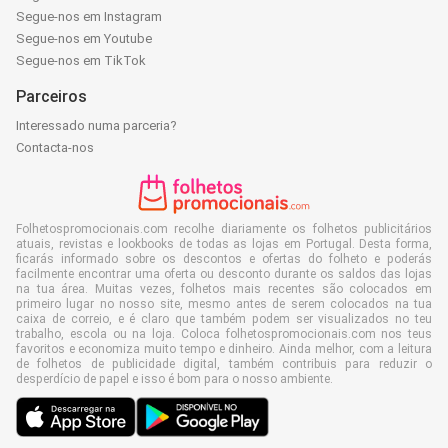
Segue-nos em Instagram
Segue-nos em Youtube
Segue-nos em TikTok
Parceiros
Interessado numa parceria?
Contacta-nos
Folhetospromocionais.com recolhe diariamente os folhetos publicitários
atuais, revistas e lookbooks de todas as lojas em Portugal. Desta forma,
ficarás informado sobre os descontos e ofertas do folheto e poderás
facilmente encontrar uma oferta ou desconto durante os saldos das lojas
na tua área. Muitas vezes, folhetos mais recentes são colocados em
primeiro lugar no nosso site, mesmo antes de serem colocados na tua
caixa de correio, e é claro que também podem ser visualizados no teu
trabalho, escola ou na loja. Coloca folhetospromocionais.com nos teus
favoritos e economiza muito tempo e dinheiro. Ainda melhor, com a leitura
de folhetos de publicidade digital, também contribuis para reduzir o
desperdício de papel e isso é bom para o nosso ambiente.