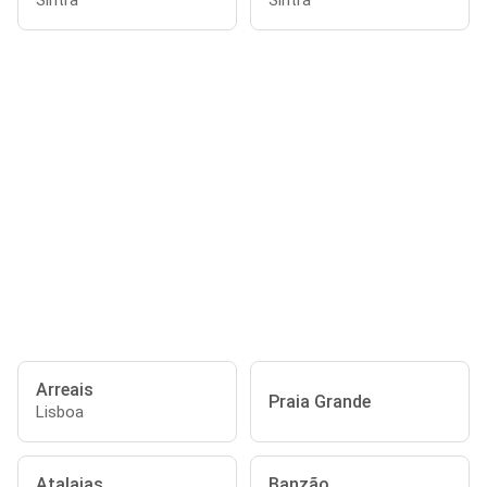
Sintra
Sintra
Arreais
Praia Grande
Lisboa
Atalaias
Banzão