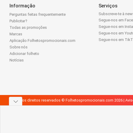
Informação
Serviços
Subscreve-te à news
Perguntas feitas frequentemente
Segue-nos em Fac
Publicitar?
Segue-nos em Inst
Todas as promoções
Segue-nos em Yout
Marcas
Segue-nos em Tik
Aplicação Folhetospromocionais.com
Sobre nós
Adicionar folheto
Notícias
Todos os direitos reservados © Folhetospromocionais.com 2026 |
Avis