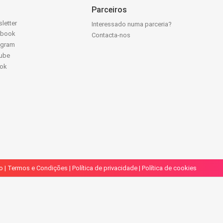
Parceiros
letter
Interessado numa parceria?
ebook
Contacta-nos
agram
ube
Tok
o
|
Termos e Condições
|
Política de privacidade
|
Política de cookies