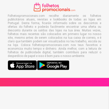
Folhetospromocionais.com recolhe diariamente os folhetos
publicitários atuais, revistas e lookbooks de todas as lojas em
Portugal. Desta forma, ficarás informado sobre os descontos e
ofertas do folheto e poderás facilmente encontrar uma oferta ou
desconto durante os saldos das lojas na tua área. Muitas vezes,
folhetos mais recentes são colocados em primeiro lugar no nosso
site, mesmo antes de serem colocados na tua caixa de correio, e é
claro que também podem ser visualizados no teu trabalho, escola ou
na loja. Coloca folhetospromocionais.com nos teus favoritos e
economiza muito tempo e dinheiro. Ainda melhor, com a leitura de
folhetos de publicidade digital, também contribuis para reduzir o
desperdício de papel e isso é bom para o nosso ambiente.