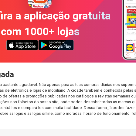
ira a aplicação gratuita
com 1000+ lojas
gada
a bastante agradável. Não apenas para as tuas compras diárias nos superme
s de eletrónica e lojas de mobiliário. A cidade também é conhecida pelas s
de ofertas e promoções publicadas nos catálogos e revistas semanais dur
ções nos folhetos do nosso site, onde podes descobrir todas as marcas qu
rá-los e compará-los com muita facilidade. Dessa forma, já podes fazer a 
sobre as lojas e as lojas online, como moradas, horário de funcionamento,