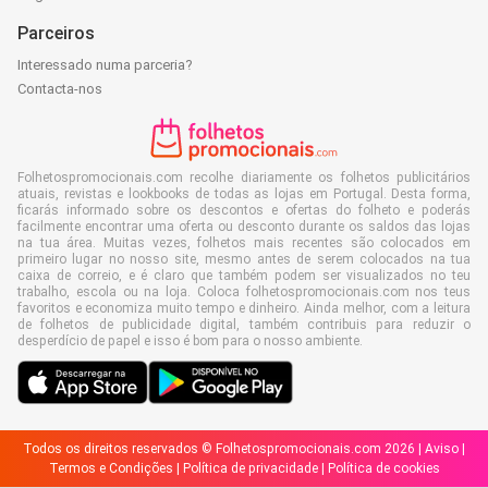
Parceiros
Interessado numa parceria?
Contacta-nos
Folhetospromocionais.com recolhe diariamente os folhetos publicitários
atuais, revistas e lookbooks de todas as lojas em Portugal. Desta forma,
ficarás informado sobre os descontos e ofertas do folheto e poderás
facilmente encontrar uma oferta ou desconto durante os saldos das lojas
na tua área. Muitas vezes, folhetos mais recentes são colocados em
primeiro lugar no nosso site, mesmo antes de serem colocados na tua
caixa de correio, e é claro que também podem ser visualizados no teu
trabalho, escola ou na loja. Coloca folhetospromocionais.com nos teus
favoritos e economiza muito tempo e dinheiro. Ainda melhor, com a leitura
de folhetos de publicidade digital, também contribuis para reduzir o
desperdício de papel e isso é bom para o nosso ambiente.
Todos os direitos reservados © Folhetospromocionais.com 2026 |
Aviso
|
Termos e Condições
|
Política de privacidade
|
Política de cookies