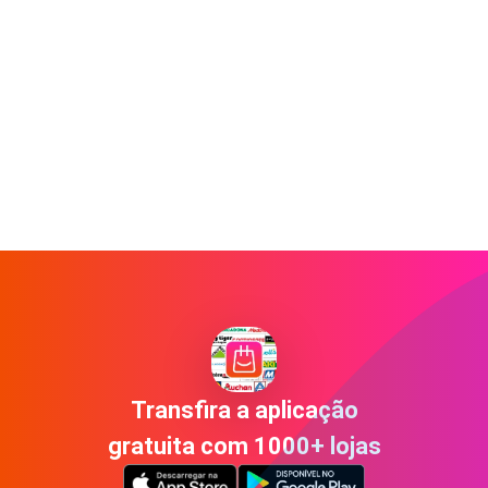
Transfira a aplicação
gratuita com 1000+ lojas