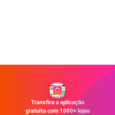
Transfira a aplicação
gratuita com 1000+ lojas