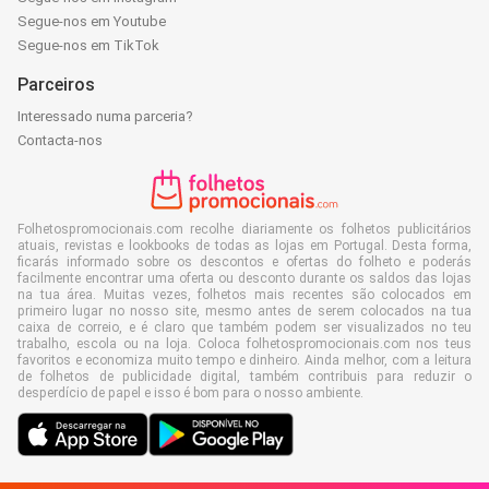
Segue-nos em Youtube
Segue-nos em TikTok
Parceiros
Interessado numa parceria?
Contacta-nos
Folhetospromocionais.com recolhe diariamente os folhetos publicitários
atuais, revistas e lookbooks de todas as lojas em Portugal. Desta forma,
ficarás informado sobre os descontos e ofertas do folheto e poderás
facilmente encontrar uma oferta ou desconto durante os saldos das lojas
na tua área. Muitas vezes, folhetos mais recentes são colocados em
primeiro lugar no nosso site, mesmo antes de serem colocados na tua
caixa de correio, e é claro que também podem ser visualizados no teu
trabalho, escola ou na loja. Coloca folhetospromocionais.com nos teus
favoritos e economiza muito tempo e dinheiro. Ainda melhor, com a leitura
de folhetos de publicidade digital, também contribuis para reduzir o
desperdício de papel e isso é bom para o nosso ambiente.