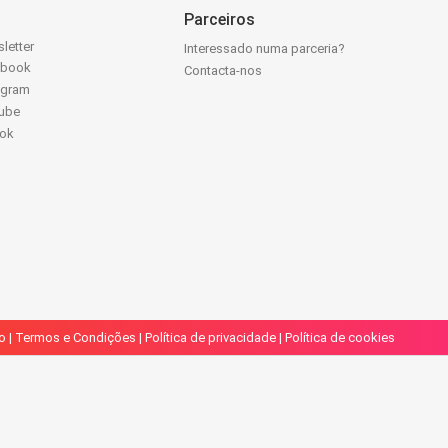
Parceiros
letter
Interessado numa parceria?
ebook
Contacta-nos
agram
ube
Tok
o
|
Termos e Condições
|
Política de privacidade
|
Política de cookies