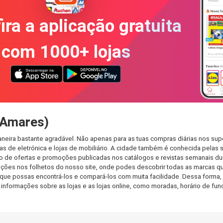
ira a aplicação gratuita
com 1000+ lojas
(Amares)
neira bastante agradável. Não apenas para as tuas compras diárias nos sup
s de eletrónica e lojas de mobiliário. A cidade também é conhecida pelas s
de ofertas e promoções publicadas nos catálogos e revistas semanais dur
ções nos folhetos do nosso site, onde podes descobrir todas as marcas qu
e possas encontrá-los e compará-los com muita facilidade. Dessa forma, já
as informações sobre as lojas e as lojas online, como moradas, horário de