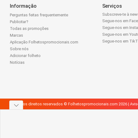
Informação
Serviços
Subscreve-te à news
Perguntas feitas frequentemente
Segue-nos em Fac
Publicitar?
Segue-nos em Inst
Todas as promoções
Segue-nos em Yout
Marcas
Segue-nos em Tik
Aplicação Folhetospromocionais.com
Sobre nós
Adicionar folheto
Notícias
Todos os direitos reservados © Folhetospromocionais.com 2026 |
Avis