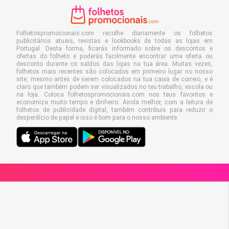
Folhetospromocionais.com recolhe diariamente os folhetos
publicitários atuais, revistas e lookbooks de todas as lojas em
Portugal. Desta forma, ficarás informado sobre os descontos e
ofertas do folheto e poderás facilmente encontrar uma oferta ou
desconto durante os saldos das lojas na tua área. Muitas vezes,
folhetos mais recentes são colocados em primeiro lugar no nosso
site, mesmo antes de serem colocados na tua caixa de correio, e é
claro que também podem ser visualizados no teu trabalho, escola ou
na loja. Coloca folhetospromocionais.com nos teus favoritos e
economiza muito tempo e dinheiro. Ainda melhor, com a leitura de
folhetos de publicidade digital, também contribuis para reduzir o
desperdício de papel e isso é bom para o nosso ambiente.