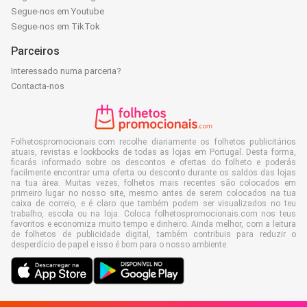
Segue-nos em Youtube
Segue-nos em TikTok
Parceiros
Interessado numa parceria?
Contacta-nos
Folhetospromocionais.com recolhe diariamente os folhetos publicitários
atuais, revistas e lookbooks de todas as lojas em Portugal. Desta forma,
ficarás informado sobre os descontos e ofertas do folheto e poderás
facilmente encontrar uma oferta ou desconto durante os saldos das lojas
na tua área. Muitas vezes, folhetos mais recentes são colocados em
primeiro lugar no nosso site, mesmo antes de serem colocados na tua
caixa de correio, e é claro que também podem ser visualizados no teu
trabalho, escola ou na loja. Coloca folhetospromocionais.com nos teus
favoritos e economiza muito tempo e dinheiro. Ainda melhor, com a leitura
de folhetos de publicidade digital, também contribuis para reduzir o
desperdício de papel e isso é bom para o nosso ambiente.