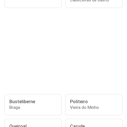
Cabeceiras de Basto
Busteliberne
Politeiro
Braga
Vieira do Minho
Queiroal
Carude