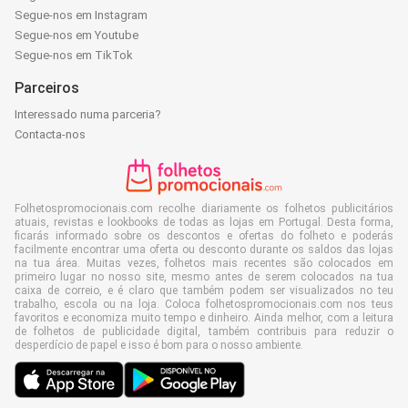
Segue-nos em Instagram
Segue-nos em Youtube
Segue-nos em TikTok
Parceiros
Interessado numa parceria?
Contacta-nos
Folhetospromocionais.com recolhe diariamente os folhetos publicitários
atuais, revistas e lookbooks de todas as lojas em Portugal. Desta forma,
ficarás informado sobre os descontos e ofertas do folheto e poderás
facilmente encontrar uma oferta ou desconto durante os saldos das lojas
na tua área. Muitas vezes, folhetos mais recentes são colocados em
primeiro lugar no nosso site, mesmo antes de serem colocados na tua
caixa de correio, e é claro que também podem ser visualizados no teu
trabalho, escola ou na loja. Coloca folhetospromocionais.com nos teus
favoritos e economiza muito tempo e dinheiro. Ainda melhor, com a leitura
de folhetos de publicidade digital, também contribuis para reduzir o
desperdício de papel e isso é bom para o nosso ambiente.