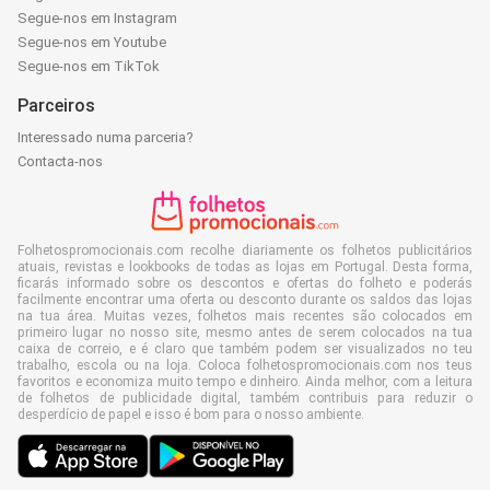
Segue-nos em Instagram
Segue-nos em Youtube
Segue-nos em TikTok
Parceiros
Interessado numa parceria?
Contacta-nos
Folhetospromocionais.com recolhe diariamente os folhetos publicitários
atuais, revistas e lookbooks de todas as lojas em Portugal. Desta forma,
ficarás informado sobre os descontos e ofertas do folheto e poderás
facilmente encontrar uma oferta ou desconto durante os saldos das lojas
na tua área. Muitas vezes, folhetos mais recentes são colocados em
primeiro lugar no nosso site, mesmo antes de serem colocados na tua
caixa de correio, e é claro que também podem ser visualizados no teu
trabalho, escola ou na loja. Coloca folhetospromocionais.com nos teus
favoritos e economiza muito tempo e dinheiro. Ainda melhor, com a leitura
de folhetos de publicidade digital, também contribuis para reduzir o
desperdício de papel e isso é bom para o nosso ambiente.