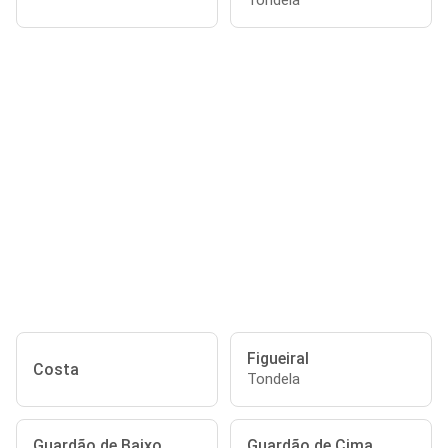
Tondela
Figueiral
Costa
Tondela
Guardão de Baixo
Guardão de Cima