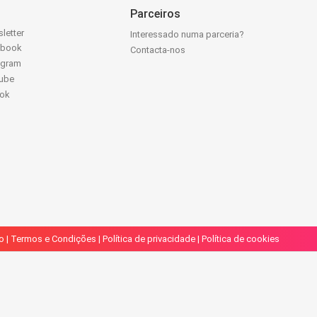
Parceiros
letter
Interessado numa parceria?
ebook
Contacta-nos
agram
ube
Tok
o
|
Termos e Condições
|
Política de privacidade
|
Política de cookies