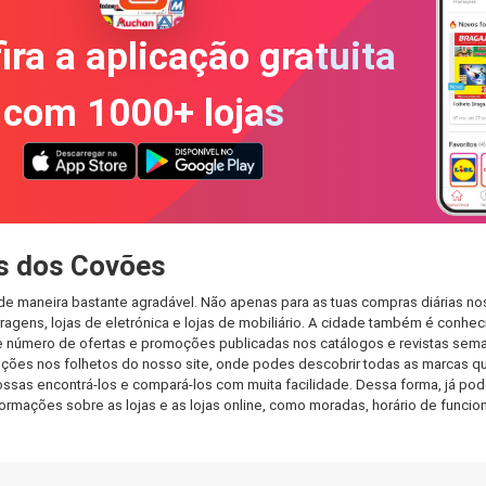
ira a aplicação gratuita
com 1000+ lojas
s dos Covões
e maneira bastante agradável. Não apenas para as tuas compras diárias no
agens, lojas de eletrónica e lojas de mobiliário. A cidade também é conheci
 número de ofertas e promoções publicadas nos catálogos e revistas seman
ções nos folhetos do nosso site, onde podes descobrir todas as marcas qu
as encontrá-los e compará-los com muita facilidade. Dessa forma, já podes 
informações sobre as lojas e as lojas online, como moradas, horário de fu