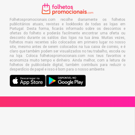
Folhetospromocionais.com recolhe diariamente os folhetos
publicitários atuais, revistas e lookbooks de todas as lojas em
Portugal. Desta forma, ficarás informado sobre os descontos e
ofertas do folheto e poderás facilmente encontrar uma oferta ou
desconto durante os saldos das lojas na tua área. Muitas vezes,
folhetos mais recentes são colocados em primeiro lugar no nosso
site, mesmo antes de serem colocados na tua caixa de correio, e é
claro que também podem ser visualizados no teu trabalho, escola ou
na loja. Coloca folhetospromocionais.com nos teus favoritos e
economiza muito tempo e dinheiro. Ainda melhor, com a leitura de
folhetos de publicidade digital, também contribuis para reduzir o
desperdício de papel e isso é bom para o nosso ambiente.