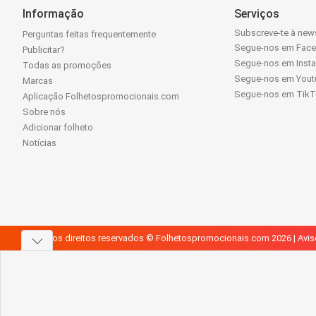
Informação
Serviços
Subscreve-te à news
Perguntas feitas frequentemente
Segue-nos em Fac
Publicitar?
Segue-nos em Inst
Todas as promoções
Segue-nos em Yout
Marcas
Segue-nos em Tik
Aplicação Folhetospromocionais.com
Sobre nós
Adicionar folheto
Notícias
Todos os direitos reservados © Folhetospromocionais.com 2026 |
Avis