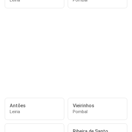
Leiria
Pombal
Antões
Vieirinhos
Leiria
Pombal
Ribeira de Santo