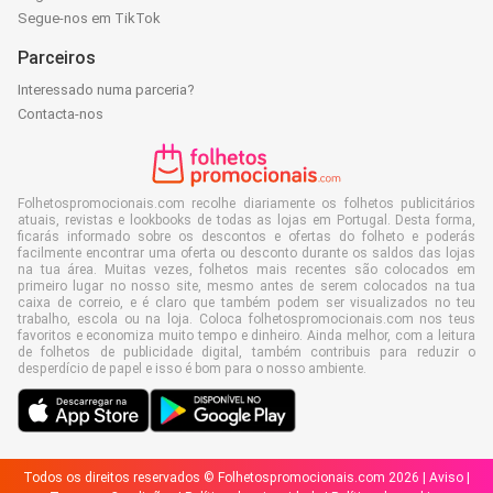
Segue-nos em TikTok
Parceiros
Interessado numa parceria?
Contacta-nos
Folhetospromocionais.com recolhe diariamente os folhetos publicitários
atuais, revistas e lookbooks de todas as lojas em Portugal. Desta forma,
ficarás informado sobre os descontos e ofertas do folheto e poderás
facilmente encontrar uma oferta ou desconto durante os saldos das lojas
na tua área. Muitas vezes, folhetos mais recentes são colocados em
primeiro lugar no nosso site, mesmo antes de serem colocados na tua
caixa de correio, e é claro que também podem ser visualizados no teu
trabalho, escola ou na loja. Coloca folhetospromocionais.com nos teus
favoritos e economiza muito tempo e dinheiro. Ainda melhor, com a leitura
de folhetos de publicidade digital, também contribuis para reduzir o
desperdício de papel e isso é bom para o nosso ambiente.
Todos os direitos reservados © Folhetospromocionais.com 2026 |
Aviso
|