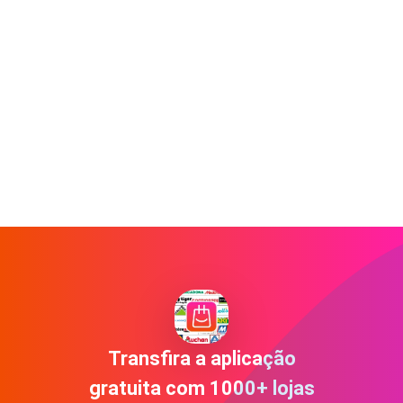
Transfira a aplicação
gratuita com 1000+ lojas