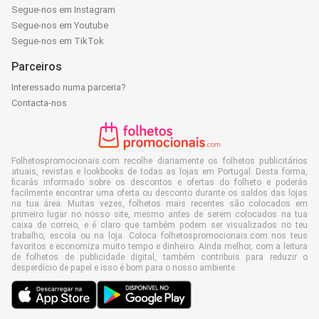
Segue-nos em Instagram
Segue-nos em Youtube
Segue-nos em TikTok
Parceiros
Interessado numa parceria?
Contacta-nos
Folhetospromocionais.com recolhe diariamente os folhetos publicitários
atuais, revistas e lookbooks de todas as lojas em Portugal. Desta forma,
ficarás informado sobre os descontos e ofertas do folheto e poderás
facilmente encontrar uma oferta ou desconto durante os saldos das lojas
na tua área. Muitas vezes, folhetos mais recentes são colocados em
primeiro lugar no nosso site, mesmo antes de serem colocados na tua
caixa de correio, e é claro que também podem ser visualizados no teu
trabalho, escola ou na loja. Coloca folhetospromocionais.com nos teus
favoritos e economiza muito tempo e dinheiro. Ainda melhor, com a leitura
de folhetos de publicidade digital, também contribuis para reduzir o
desperdício de papel e isso é bom para o nosso ambiente.