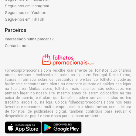
Segue-nos em Instagram
Segue-nos em Youtube
Segue-nos em TikTok
Parceiros
Interessado numa parceria?
Contacta-nos
Folhetospromocionais.com recolhe diariamente os folhetos publicitários
atuais, revistas e lookbooks de todas as lojas em Portugal. Desta forma,
ficarás informado sobre os descontos e ofertas do folheto e poderás
facilmente encontrar uma oferta ou desconto durante os saldos das lojas
na tua área. Muitas vezes, folhetos mais recentes são colocados em
primeiro lugar no nosso site, mesmo antes de serem colocados na tua
caixa de correio, e é claro que também podem ser visualizados no teu
trabalho, escola ou na loja. Coloca folhetospromocionais.com nos teus
favoritos e economiza muito tempo e dinheiro. Ainda melhor, com a leitura
de folhetos de publicidade digital, também contribuis para reduzir o
desperdício de papel e isso é bom para o nosso ambiente.