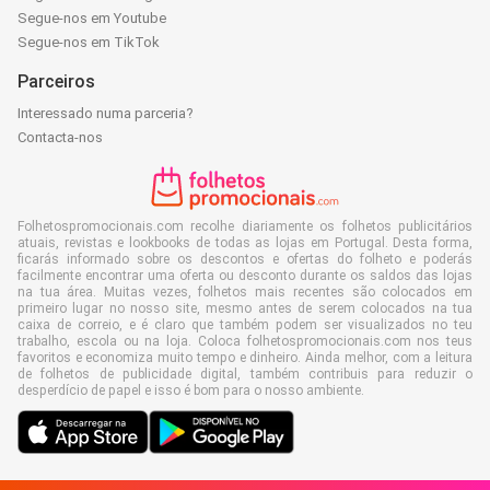
Segue-nos em Youtube
Segue-nos em TikTok
Parceiros
Interessado numa parceria?
Contacta-nos
Folhetospromocionais.com recolhe diariamente os folhetos publicitários
atuais, revistas e lookbooks de todas as lojas em Portugal. Desta forma,
ficarás informado sobre os descontos e ofertas do folheto e poderás
facilmente encontrar uma oferta ou desconto durante os saldos das lojas
na tua área. Muitas vezes, folhetos mais recentes são colocados em
primeiro lugar no nosso site, mesmo antes de serem colocados na tua
caixa de correio, e é claro que também podem ser visualizados no teu
trabalho, escola ou na loja. Coloca folhetospromocionais.com nos teus
favoritos e economiza muito tempo e dinheiro. Ainda melhor, com a leitura
de folhetos de publicidade digital, também contribuis para reduzir o
desperdício de papel e isso é bom para o nosso ambiente.