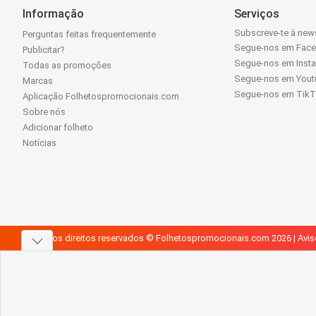
Informação
Serviços
Subscreve-te à news
Perguntas feitas frequentemente
Segue-nos em Fac
Publicitar?
Segue-nos em Inst
Todas as promoções
Segue-nos em Yout
Marcas
Segue-nos em Tik
Aplicação Folhetospromocionais.com
Sobre nós
Adicionar folheto
Notícias
Todos os direitos reservados © Folhetospromocionais.com 2026 |
Avis