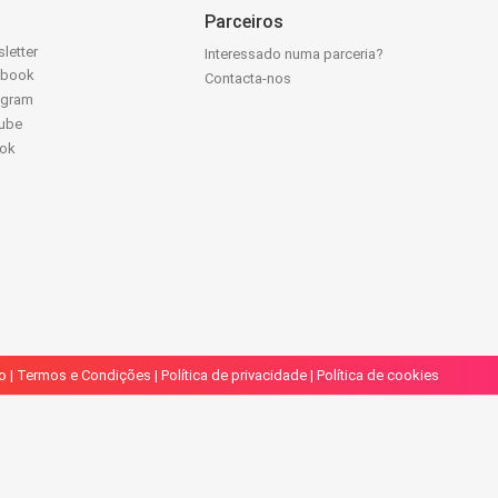
Parceiros
letter
Interessado numa parceria?
ebook
Contacta-nos
agram
ube
Tok
o
|
Termos e Condições
|
Política de privacidade
|
Política de cookies