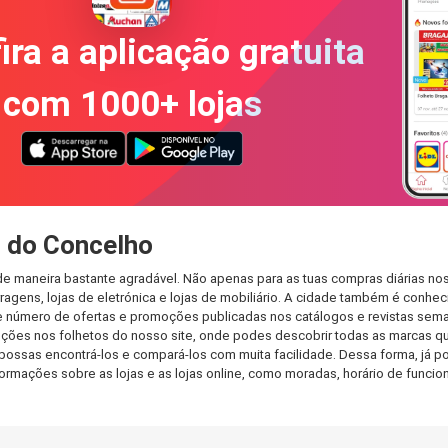
ira a aplicação gratuita
com 1000+ lojas
l do Concelho
de maneira bastante agradável. Não apenas para as tuas compras diárias no
agens, lojas de eletrónica e lojas de mobiliário. A cidade também é conheci
 número de ofertas e promoções publicadas nos catálogos e revistas seman
ões nos folhetos do nosso site, onde podes descobrir todas as marcas que
ssas encontrá-los e compará-los com muita facilidade. Dessa forma, já pode
informações sobre as lojas e as lojas online, como moradas, horário de fu