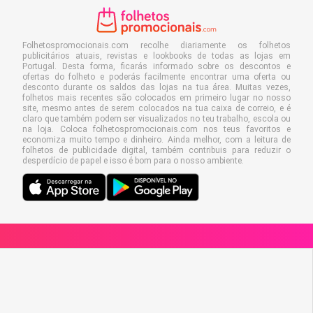
Folhetospromocionais.com recolhe diariamente os folhetos
publicitários atuais, revistas e lookbooks de todas as lojas em
Portugal. Desta forma, ficarás informado sobre os descontos e
ofertas do folheto e poderás facilmente encontrar uma oferta ou
desconto durante os saldos das lojas na tua área. Muitas vezes,
folhetos mais recentes são colocados em primeiro lugar no nosso
site, mesmo antes de serem colocados na tua caixa de correio, e é
claro que também podem ser visualizados no teu trabalho, escola ou
na loja. Coloca folhetospromocionais.com nos teus favoritos e
economiza muito tempo e dinheiro. Ainda melhor, com a leitura de
folhetos de publicidade digital, também contribuis para reduzir o
desperdício de papel e isso é bom para o nosso ambiente.