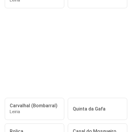
Leiria
Carvalhal (Bombarral)
Quinta da Gafa
Leiria
Roliça
Casal do Mosqueiro