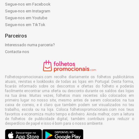
Segue-nos em Facebook
Segue-nos em Instagram
Segue-nos em Youtube
Segue-nos em TikTok
Parceiros
Interessado numa parceria?
Contacta-nos
Folhetospromocionais.com recolhe diariamente os folhetos publicitários
atuais, revistas e lookbooks de todas as lojas em Portugal. Desta forma,
ficarás informado sobre os descontos e ofertas do folheto e poderás
facilmente encontrar uma oferta ou desconto durante os saldos das lojas
na tua área. Muitas vezes, folhetos mais recentes são colocados em
primeiro lugar no nosso site, mesmo antes de serem colocados na tua
caixa de correio, e é claro que também podem ser visualizados no teu
trabalho, escola ou na loja. Coloca folhetospromocionais.com nos teus
favoritos e economiza muito tempo e dinheiro. Ainda melhor, com a leitura
de folhetos de publicidade digital, também contribuis para reduzir o
desperdício de papel e isso é bom para o nosso ambiente.