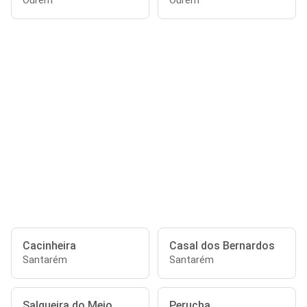
Ourém
Ourém
Cacinheira
Casal dos Bernardos
Santarém
Santarém
Salgueira do Meio
Perucha