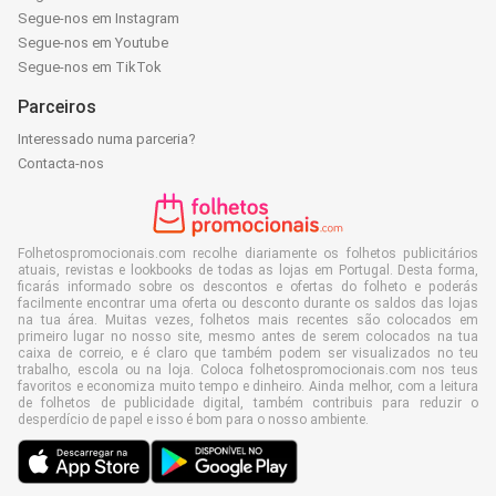
Segue-nos em Instagram
Segue-nos em Youtube
Segue-nos em TikTok
Parceiros
Interessado numa parceria?
Contacta-nos
Folhetospromocionais.com recolhe diariamente os folhetos publicitários
atuais, revistas e lookbooks de todas as lojas em Portugal. Desta forma,
ficarás informado sobre os descontos e ofertas do folheto e poderás
facilmente encontrar uma oferta ou desconto durante os saldos das lojas
na tua área. Muitas vezes, folhetos mais recentes são colocados em
primeiro lugar no nosso site, mesmo antes de serem colocados na tua
caixa de correio, e é claro que também podem ser visualizados no teu
trabalho, escola ou na loja. Coloca folhetospromocionais.com nos teus
favoritos e economiza muito tempo e dinheiro. Ainda melhor, com a leitura
de folhetos de publicidade digital, também contribuis para reduzir o
desperdício de papel e isso é bom para o nosso ambiente.