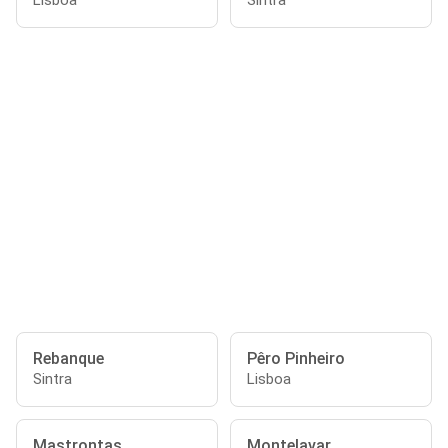
Lisboa
Sintra
Rebanque
Pêro Pinheiro
Sintra
Lisboa
Mastrontas
Montelavar