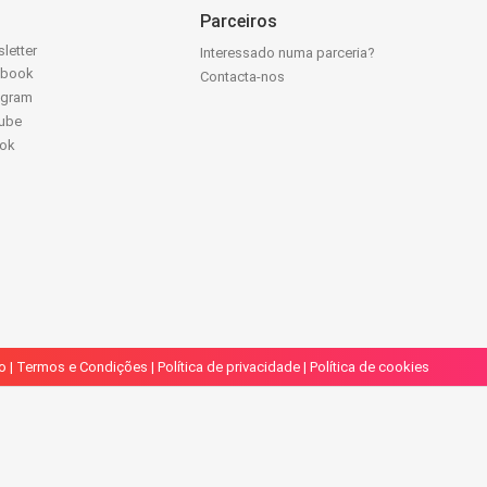
Parceiros
letter
Interessado numa parceria?
ebook
Contacta-nos
agram
ube
Tok
o
|
Termos e Condições
|
Política de privacidade
|
Política de cookies