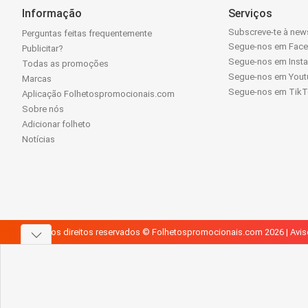
Informação
Serviços
Subscreve-te à news
Perguntas feitas frequentemente
Segue-nos em Fac
Publicitar?
Segue-nos em Inst
Todas as promoções
Segue-nos em Yout
Marcas
Segue-nos em Tik
Aplicação Folhetospromocionais.com
Sobre nós
Adicionar folheto
Notícias
Todos os direitos reservados © Folhetospromocionais.com 2026 |
Avis