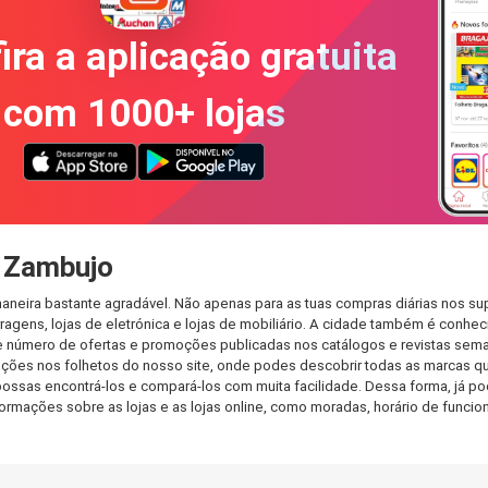
ira a aplicação gratuita
com 1000+ lojas
 Zambujo
neira bastante agradável. Não apenas para as tuas compras diárias nos su
agens, lojas de eletrónica e lojas de mobiliário. A cidade também é conheci
 número de ofertas e promoções publicadas nos catálogos e revistas seman
ções nos folhetos do nosso site, onde podes descobrir todas as marcas qu
sas encontrá-los e compará-los com muita facilidade. Dessa forma, já pode
informações sobre as lojas e as lojas online, como moradas, horário de fu