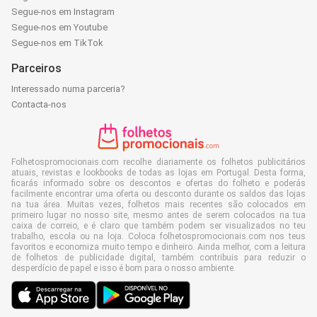
Segue-nos em Instagram
Segue-nos em Youtube
Segue-nos em TikTok
Parceiros
Interessado numa parceria?
Contacta-nos
Folhetospromocionais.com recolhe diariamente os folhetos publicitários
atuais, revistas e lookbooks de todas as lojas em Portugal. Desta forma,
ficarás informado sobre os descontos e ofertas do folheto e poderás
facilmente encontrar uma oferta ou desconto durante os saldos das lojas
na tua área. Muitas vezes, folhetos mais recentes são colocados em
primeiro lugar no nosso site, mesmo antes de serem colocados na tua
caixa de correio, e é claro que também podem ser visualizados no teu
trabalho, escola ou na loja. Coloca folhetospromocionais.com nos teus
favoritos e economiza muito tempo e dinheiro. Ainda melhor, com a leitura
de folhetos de publicidade digital, também contribuis para reduzir o
desperdício de papel e isso é bom para o nosso ambiente.