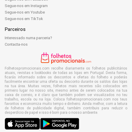
Segue-nos em Instagram
Segue-nos em Youtube
Segue-nos em TikTok
Parceiros
Interessado numa parceria?
Contacta-nos
Folhetospromocionais.com recolhe diariamente os folhetos publicitários
atuais, revistas e lookbooks de todas as lojas em Portugal. Desta forma,
ficarás informado sobre os descontos e ofertas do folheto e poderás
facilmente encontrar uma oferta ou desconto durante os saldos das lojas
na tua área. Muitas vezes, folhetos mais recentes são colocados em
primeiro lugar no nosso site, mesmo antes de serem colocados na tua
caixa de correio, e é claro que também podem ser visualizados no teu
trabalho, escola ou na loja. Coloca folhetospromocionais.com nos teus
favoritos e economiza muito tempo e dinheiro. Ainda melhor, com a leitura
de folhetos de publicidade digital, também contribuis para reduzir o
desperdício de papel e isso é bom para o nosso ambiente.