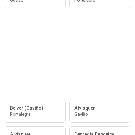
Gavião
Portalegre
Belver (Gavião)
Alvisquer
Portalegre
Gavião
Alvisquer
Degracia Fundeira