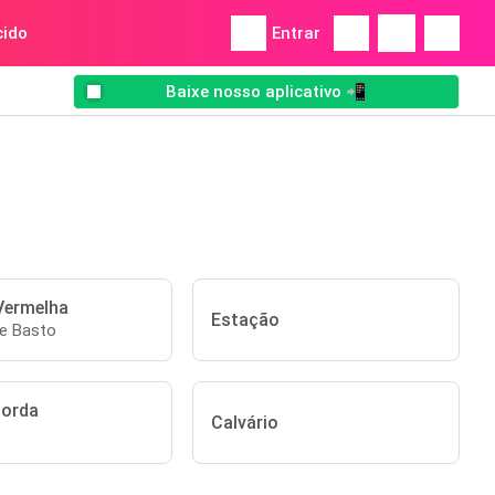
ido
Entrar
Baixe nosso aplicativo 📲
 Vermelha
Estação
de Basto
Corda
Calvário