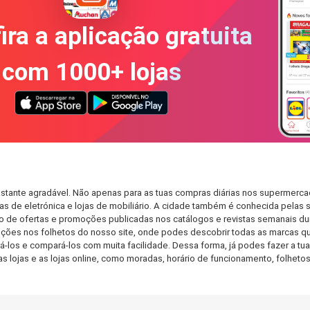
ira a aplicação gratuita
com 1000+ lojas
stante agradável. Não apenas para as tuas compras diárias nos supermercad
s de eletrónica e lojas de mobiliário. A cidade também é conhecida pelas s
de ofertas e promoções publicadas nos catálogos e revistas semanais dur
ções nos folhetos do nosso site, onde podes descobrir todas as marcas qu
os e compará-los com muita facilidade. Dessa forma, já podes fazer a tua l
as lojas e as lojas online, como moradas, horário de funcionamento, folh