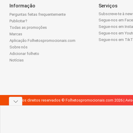
Informação
Serviços
Subscreve-te à news
Perguntas feitas frequentemente
Segue-nos em Fac
Publicitar?
Segue-nos em Inst
Todas as promoções
Segue-nos em Yout
Marcas
Segue-nos em Tik
Aplicação Folhetospromocionais.com
Sobre nós
Adicionar folheto
Notícias
Todos os direitos reservados © Folhetospromocionais.com 2026 |
Avis