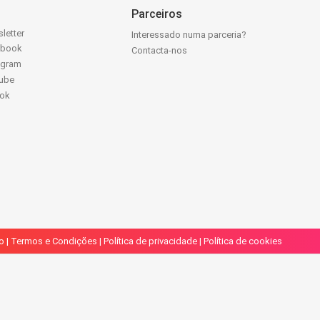
Parceiros
letter
Interessado numa parceria?
ebook
Contacta-nos
agram
ube
Tok
o
|
Termos e Condições
|
Política de privacidade
|
Política de cookies