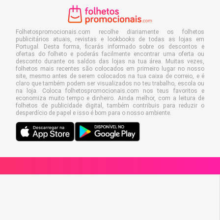
Folhetospromocionais.com recolhe diariamente os folhetos
publicitários atuais, revistas e lookbooks de todas as lojas em
Portugal. Desta forma, ficarás informado sobre os descontos e
ofertas do folheto e poderás facilmente encontrar uma oferta ou
desconto durante os saldos das lojas na tua área. Muitas vezes,
folhetos mais recentes são colocados em primeiro lugar no nosso
site, mesmo antes de serem colocados na tua caixa de correio, e é
claro que também podem ser visualizados no teu trabalho, escola ou
na loja. Coloca folhetospromocionais.com nos teus favoritos e
economiza muito tempo e dinheiro. Ainda melhor, com a leitura de
folhetos de publicidade digital, também contribuis para reduzir o
desperdício de papel e isso é bom para o nosso ambiente.