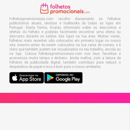
Folhetospromocionais.com recolhe diariamente os folhetos
publicitários atuais, revistas e lookbooks de todas as lojas em
Portugal. Desta forma, ficarás informado sobre os descontos e
ofertas do folheto e poderás facilmente encontrar uma oferta ou
desconto durante os saldos das lojas na tua área. Muitas vezes,
folhetos mais recentes são colocados em primeiro lugar no nosso
site, mesmo antes de serem colocados na tua caixa de correio, e é
claro que também podem ser visualizados no teu trabalho, escola ou
na loja. Coloca folhetospromocionais.com nos teus favoritos e
economiza muito tempo e dinheiro. Ainda melhor, com a leitura de
folhetos de publicidade digital, também contribuis para reduzir o
desperdício de papel e isso é bom para o nosso ambiente.