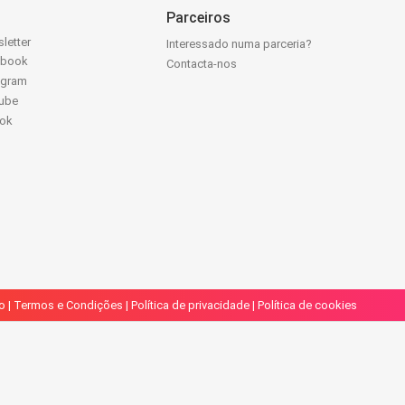
Parceiros
letter
Interessado numa parceria?
ebook
Contacta-nos
agram
ube
Tok
o
|
Termos e Condições
|
Política de privacidade
|
Política de cookies