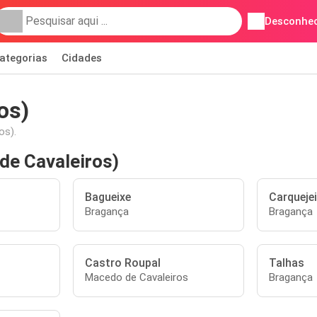
Desconhec
ategorias
Cidades
os)
os).
de Cavaleiros)
Bagueixe
Carqueje
Bragança
Bragança
Castro Roupal
Talhas
Macedo de Cavaleiros
Bragança