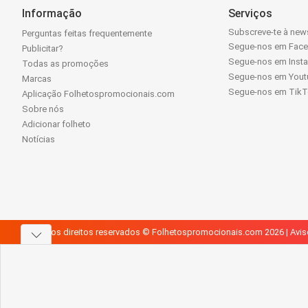
Informação
Serviços
Subscreve-te à news
Perguntas feitas frequentemente
Segue-nos em Fac
Publicitar?
Segue-nos em Inst
Todas as promoções
Segue-nos em Yout
Marcas
Segue-nos em Tik
Aplicação Folhetospromocionais.com
Sobre nós
Adicionar folheto
Notícias
Todos os direitos reservados © Folhetospromocionais.com 2026 |
Avis