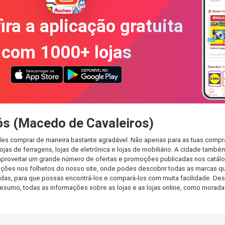
ira a aplicação gratuita
com 1000+ lojas
ós (Macedo de Cavaleiros)
des comprar de maneira bastante agradável. Não apenas para as tuas compr
jas de ferragens, lojas de eletrónica e lojas de mobiliário. A cidade també
aproveitar um grande número de ofertas e promoções publicadas nos catálog
ções nos folhetos do nosso site, onde podes descobrir todas as marcas qu
s, para que possas encontrá-los e compará-los com muita facilidade. Dess
Em resumo, todas as informações sobre as lojas e as lojas online, como mora