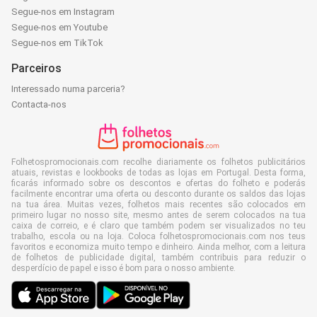
Segue-nos em Instagram
Segue-nos em Youtube
Segue-nos em TikTok
Parceiros
Interessado numa parceria?
Contacta-nos
Folhetospromocionais.com recolhe diariamente os folhetos publicitários
atuais, revistas e lookbooks de todas as lojas em Portugal. Desta forma,
ficarás informado sobre os descontos e ofertas do folheto e poderás
facilmente encontrar uma oferta ou desconto durante os saldos das lojas
na tua área. Muitas vezes, folhetos mais recentes são colocados em
primeiro lugar no nosso site, mesmo antes de serem colocados na tua
caixa de correio, e é claro que também podem ser visualizados no teu
trabalho, escola ou na loja. Coloca folhetospromocionais.com nos teus
favoritos e economiza muito tempo e dinheiro. Ainda melhor, com a leitura
de folhetos de publicidade digital, também contribuis para reduzir o
desperdício de papel e isso é bom para o nosso ambiente.