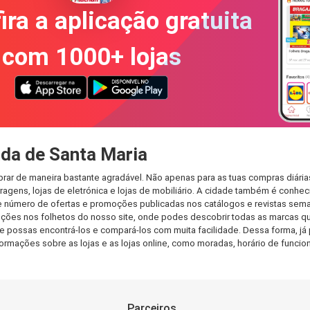
ira a aplicação gratuita
com 1000+ lojas
da de Santa Maria
rar de maneira bastante agradável. Não apenas para as tuas compras diári
agens, lojas de eletrónica e lojas de mobiliário. A cidade também é conheci
 número de ofertas e promoções publicadas nos catálogos e revistas seman
ções nos folhetos do nosso site, onde podes descobrir todas as marcas qu
possas encontrá-los e compará-los com muita facilidade. Dessa forma, já p
informações sobre as lojas e as lojas online, como moradas, horário de fu
Parceiros