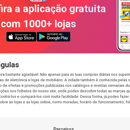
ira a aplicação gratuita
com 1000+ lojas
igulas
ra bastante agradável. Não apenas para as tuas compras diárias nos superm
s de eletrónica e lojas de mobiliário. A cidade também é conhecida pelas s
de ofertas e promoções publicadas nos catálogos e revistas semanais dur
ções nos folhetos do nosso site, onde podes descobrir todas as marcas qu
rá-los e compará-los com muita facilidade. Dessa forma, já podes fazer a 
sobre as lojas e as lojas online, como moradas, horário de funcionamento,
Parceiros