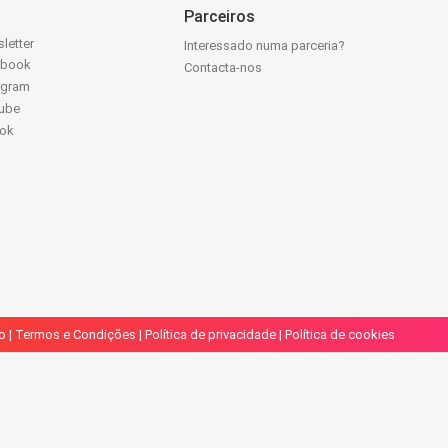
Parceiros
letter
Interessado numa parceria?
ebook
Contacta-nos
agram
ube
Tok
o
|
Termos e Condições
|
Política de privacidade
|
Política de cookies