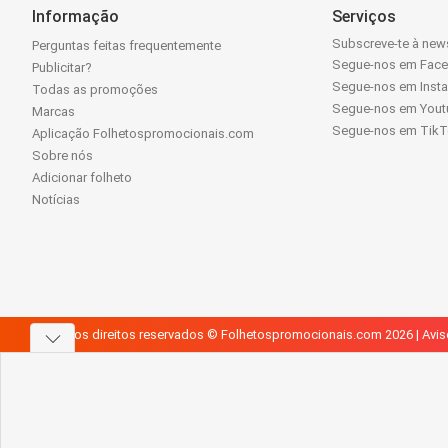
Informação
Serviços
Subscreve-te à news
Perguntas feitas frequentemente
Segue-nos em Fac
Publicitar?
Segue-nos em Inst
Todas as promoções
Segue-nos em Yout
Marcas
Segue-nos em Tik
Aplicação Folhetospromocionais.com
Sobre nós
Adicionar folheto
Notícias
Todos os direitos reservados © Folhetospromocionais.com 2026 |
Avis