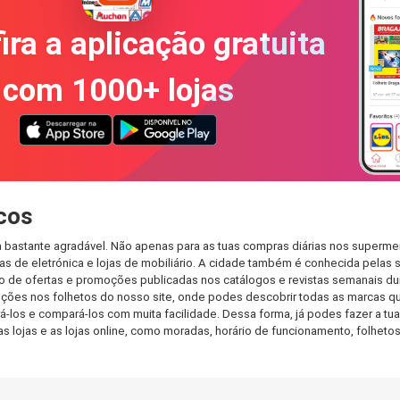
ira a aplicação gratuita
com 1000+ lojas
cos
bastante agradável. Não apenas para as tuas compras diárias nos supermer
s de eletrónica e lojas de mobiliário. A cidade também é conhecida pelas s
de ofertas e promoções publicadas nos catálogos e revistas semanais dur
ções nos folhetos do nosso site, onde podes descobrir todas as marcas q
os e compará-los com muita facilidade. Dessa forma, já podes fazer a tua l
as lojas e as lojas online, como moradas, horário de funcionamento, folh