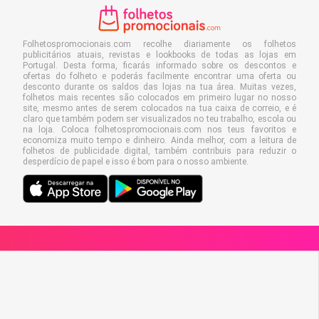
Folhetospromocionais.com recolhe diariamente os folhetos
publicitários atuais, revistas e lookbooks de todas as lojas em
Portugal. Desta forma, ficarás informado sobre os descontos e
ofertas do folheto e poderás facilmente encontrar uma oferta ou
desconto durante os saldos das lojas na tua área. Muitas vezes,
folhetos mais recentes são colocados em primeiro lugar no nosso
site, mesmo antes de serem colocados na tua caixa de correio, e é
claro que também podem ser visualizados no teu trabalho, escola ou
na loja. Coloca folhetospromocionais.com nos teus favoritos e
economiza muito tempo e dinheiro. Ainda melhor, com a leitura de
folhetos de publicidade digital, também contribuis para reduzir o
desperdício de papel e isso é bom para o nosso ambiente.