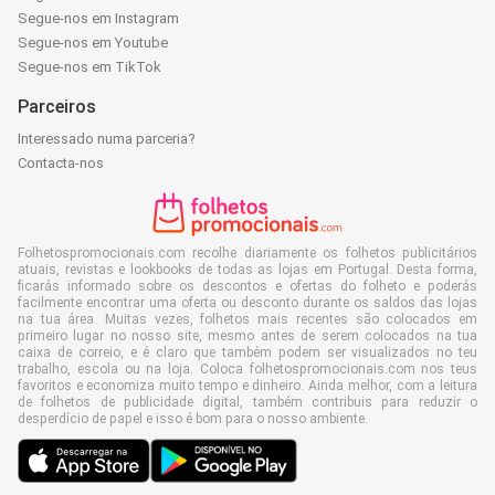
Segue-nos em Instagram
Segue-nos em Youtube
Segue-nos em TikTok
Parceiros
Interessado numa parceria?
Contacta-nos
Folhetospromocionais.com recolhe diariamente os folhetos publicitários
atuais, revistas e lookbooks de todas as lojas em Portugal. Desta forma,
ficarás informado sobre os descontos e ofertas do folheto e poderás
facilmente encontrar uma oferta ou desconto durante os saldos das lojas
na tua área. Muitas vezes, folhetos mais recentes são colocados em
primeiro lugar no nosso site, mesmo antes de serem colocados na tua
caixa de correio, e é claro que também podem ser visualizados no teu
trabalho, escola ou na loja. Coloca folhetospromocionais.com nos teus
favoritos e economiza muito tempo e dinheiro. Ainda melhor, com a leitura
de folhetos de publicidade digital, também contribuis para reduzir o
desperdício de papel e isso é bom para o nosso ambiente.