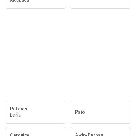
Alcobaça
Pataias
Paio
Leiria
Cardeira
A-do-Barbas