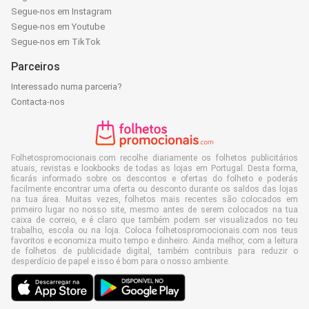
Segue-nos em Instagram
Segue-nos em Youtube
Segue-nos em TikTok
Parceiros
Interessado numa parceria?
Contacta-nos
Folhetospromocionais.com recolhe diariamente os folhetos publicitários
atuais, revistas e lookbooks de todas as lojas em Portugal. Desta forma,
ficarás informado sobre os descontos e ofertas do folheto e poderás
facilmente encontrar uma oferta ou desconto durante os saldos das lojas
na tua área. Muitas vezes, folhetos mais recentes são colocados em
primeiro lugar no nosso site, mesmo antes de serem colocados na tua
caixa de correio, e é claro que também podem ser visualizados no teu
trabalho, escola ou na loja. Coloca folhetospromocionais.com nos teus
favoritos e economiza muito tempo e dinheiro. Ainda melhor, com a leitura
de folhetos de publicidade digital, também contribuis para reduzir o
desperdício de papel e isso é bom para o nosso ambiente.