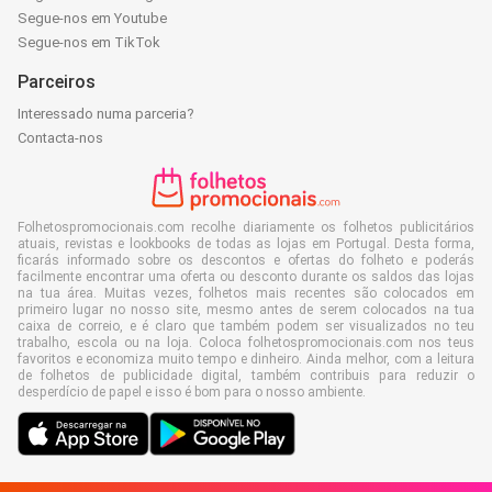
Segue-nos em Youtube
Segue-nos em TikTok
Parceiros
Interessado numa parceria?
Contacta-nos
Folhetospromocionais.com recolhe diariamente os folhetos publicitários
atuais, revistas e lookbooks de todas as lojas em Portugal. Desta forma,
ficarás informado sobre os descontos e ofertas do folheto e poderás
facilmente encontrar uma oferta ou desconto durante os saldos das lojas
na tua área. Muitas vezes, folhetos mais recentes são colocados em
primeiro lugar no nosso site, mesmo antes de serem colocados na tua
caixa de correio, e é claro que também podem ser visualizados no teu
trabalho, escola ou na loja. Coloca folhetospromocionais.com nos teus
favoritos e economiza muito tempo e dinheiro. Ainda melhor, com a leitura
de folhetos de publicidade digital, também contribuis para reduzir o
desperdício de papel e isso é bom para o nosso ambiente.