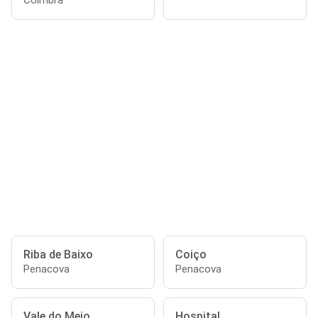
Coimbra
Riba de Baixo
Coiço
Penacova
Penacova
Vale do Meio
Hospital