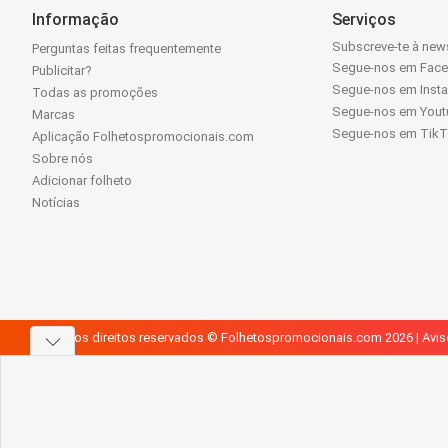
Informação
Serviços
Subscreve-te à news
Perguntas feitas frequentemente
Segue-nos em Fac
Publicitar?
Segue-nos em Inst
Todas as promoções
Segue-nos em Yout
Marcas
Segue-nos em Tik
Aplicação Folhetospromocionais.com
Sobre nós
Adicionar folheto
Notícias
Todos os direitos reservados © Folhetospromocionais.com 2026 |
Avis