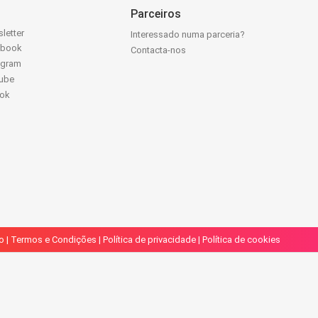
Parceiros
letter
Interessado numa parceria?
ebook
Contacta-nos
agram
ube
Tok
o
|
Termos e Condições
|
Política de privacidade
|
Política de cookies