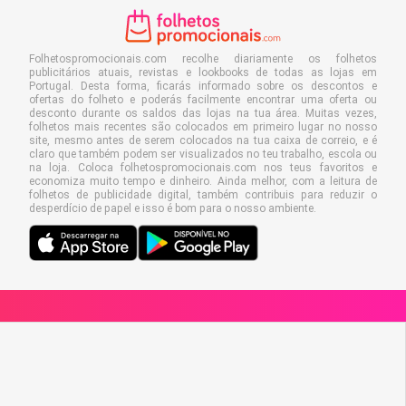
Folhetospromocionais.com recolhe diariamente os folhetos
publicitários atuais, revistas e lookbooks de todas as lojas em
Portugal. Desta forma, ficarás informado sobre os descontos e
ofertas do folheto e poderás facilmente encontrar uma oferta ou
desconto durante os saldos das lojas na tua área. Muitas vezes,
folhetos mais recentes são colocados em primeiro lugar no nosso
site, mesmo antes de serem colocados na tua caixa de correio, e é
claro que também podem ser visualizados no teu trabalho, escola ou
na loja. Coloca folhetospromocionais.com nos teus favoritos e
economiza muito tempo e dinheiro. Ainda melhor, com a leitura de
folhetos de publicidade digital, também contribuis para reduzir o
desperdício de papel e isso é bom para o nosso ambiente.