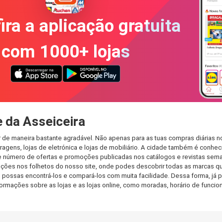
ira a aplicação gratuita
com 1000+ lojas
 da Asseiceira
 de maneira bastante agradável. Não apenas para as tuas compras diárias 
agens, lojas de eletrónica e lojas de mobiliário. A cidade também é conheci
 número de ofertas e promoções publicadas nos catálogos e revistas seman
ções nos folhetos do nosso site, onde podes descobrir todas as marcas qu
ossas encontrá-los e compará-los com muita facilidade. Dessa forma, já po
informações sobre as lojas e as lojas online, como moradas, horário de fu