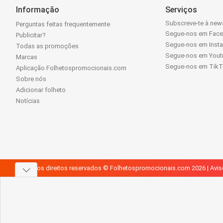
Informação
Serviços
Subscreve-te à news
Perguntas feitas frequentemente
Segue-nos em Fac
Publicitar?
Segue-nos em Inst
Todas as promoções
Segue-nos em Yout
Marcas
Segue-nos em Tik
Aplicação Folhetospromocionais.com
Sobre nós
Adicionar folheto
Notícias
Todos os direitos reservados © Folhetospromocionais.com 2026 |
Avis