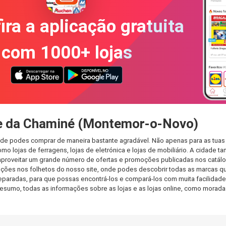
ira a aplicação gratuita
com 1000+ lojas
e da Chaminé (Montemor-o-Novo)
de podes comprar de maneira bastante agradável. Não apenas para as tuas
mo lojas de ferragens, lojas de eletrónica e lojas de mobiliário. A cidade 
aproveitar um grande número de ofertas e promoções publicadas nos catálog
ções nos folhetos do nosso site, onde podes descobrir todas as marcas qu
radas, para que possas encontrá-los e compará-los com muita facilidade. 
Em resumo, todas as informações sobre as lojas e as lojas online, como mora