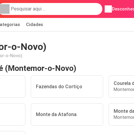
Desconhec
ategorias
Cidades
or-o-Novo)
or-o-Novo).
né (Montemor-o-Novo)
Courela d
Fazendas do Cortiço
Montemor
Monte da
Monte da Atafona
Montemor