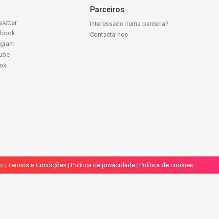
Parceiros
letter
Interessado numa parceria?
ebook
Contacta-nos
agram
ube
Tok
o
|
Termos e Condições
|
Política de privacidade
|
Política de cookies