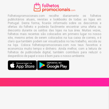
Folhetospromocionais.com recolhe diariamente os folhetos
publicitários atuais, revistas e lookbooks de todas as lojas em
Portugal. Desta forma, ficarás informado sobre os descontos e
ofertas do folheto e poderás facilmente encontrar uma oferta ou
desconto durante os saldos das lojas na tua área. Muitas vezes,
folhetos mais recentes são colocados em primeiro lugar no nosso
site, mesmo antes de serem colocados na tua caixa de correio, e é
claro que também podem ser visualizados no teu trabalho, escola ou
na loja. Coloca folhetospromocionais.com nos teus favoritos e
economiza muito tempo e dinheiro. Ainda melhor, com a leitura de
folhetos de publicidade digital, também contribuis para reduzir o
desperdício de papel e isso é bom para o nosso ambiente.