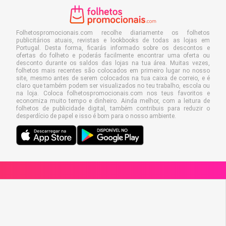
Folhetospromocionais.com recolhe diariamente os folhetos
publicitários atuais, revistas e lookbooks de todas as lojas em
Portugal. Desta forma, ficarás informado sobre os descontos e
ofertas do folheto e poderás facilmente encontrar uma oferta ou
desconto durante os saldos das lojas na tua área. Muitas vezes,
folhetos mais recentes são colocados em primeiro lugar no nosso
site, mesmo antes de serem colocados na tua caixa de correio, e é
claro que também podem ser visualizados no teu trabalho, escola ou
na loja. Coloca folhetospromocionais.com nos teus favoritos e
economiza muito tempo e dinheiro. Ainda melhor, com a leitura de
folhetos de publicidade digital, também contribuis para reduzir o
desperdício de papel e isso é bom para o nosso ambiente.