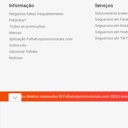
Informação
Serviços
Subscreve-te à news
Perguntas feitas frequentemente
Segue-nos em Fac
Publicitar?
Segue-nos em Inst
Todas as promoções
Segue-nos em Yout
Marcas
Segue-nos em Tik
Aplicação Folhetospromocionais.com
Sobre nós
Adicionar folheto
Notícias
Todos os direitos reservados © Folhetospromocionais.com 2026 |
Avis