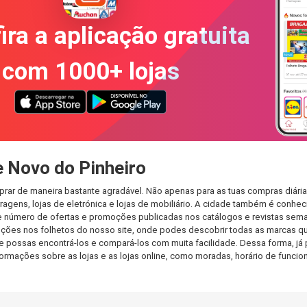
ira a aplicação gratuita
com 1000+ lojas
 Novo do Pinheiro
rar de maneira bastante agradável. Não apenas para as tuas compras diári
agens, lojas de eletrónica e lojas de mobiliário. A cidade também é conheci
 número de ofertas e promoções publicadas nos catálogos e revistas seman
ções nos folhetos do nosso site, onde podes descobrir todas as marcas q
possas encontrá-los e compará-los com muita facilidade. Dessa forma, já p
informações sobre as lojas e as lojas online, como moradas, horário de fu