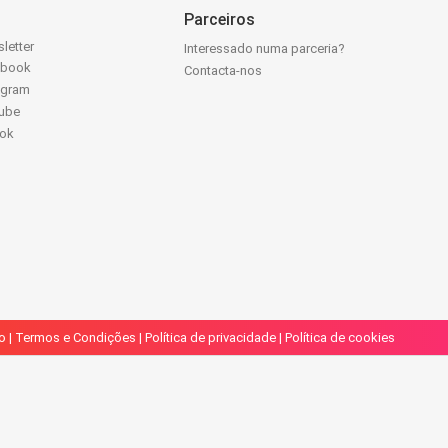
Parceiros
letter
Interessado numa parceria?
ebook
Contacta-nos
agram
ube
Tok
o
|
Termos e Condições
|
Política de privacidade
|
Política de cookies