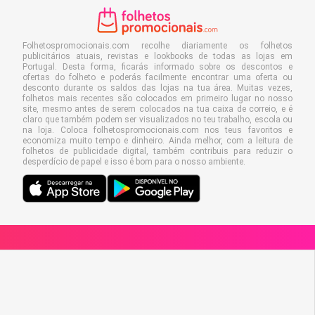
Folhetospromocionais.com recolhe diariamente os folhetos
publicitários atuais, revistas e lookbooks de todas as lojas em
Portugal. Desta forma, ficarás informado sobre os descontos e
ofertas do folheto e poderás facilmente encontrar uma oferta ou
desconto durante os saldos das lojas na tua área. Muitas vezes,
folhetos mais recentes são colocados em primeiro lugar no nosso
site, mesmo antes de serem colocados na tua caixa de correio, e é
claro que também podem ser visualizados no teu trabalho, escola ou
na loja. Coloca folhetospromocionais.com nos teus favoritos e
economiza muito tempo e dinheiro. Ainda melhor, com a leitura de
folhetos de publicidade digital, também contribuis para reduzir o
desperdício de papel e isso é bom para o nosso ambiente.