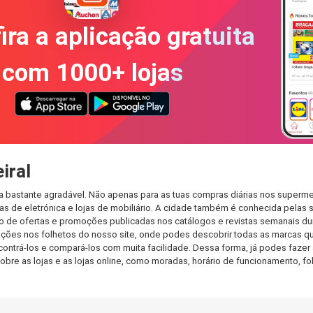
ira a aplicação gratuita
com 1000+ lojas
iral
a bastante agradável. Não apenas para as tuas compras diárias nos superme
s de eletrónica e lojas de mobiliário. A cidade também é conhecida pelas s
de ofertas e promoções publicadas nos catálogos e revistas semanais dur
ções nos folhetos do nosso site, onde podes descobrir todas as marcas que
rá-los e compará-los com muita facilidade. Dessa forma, já podes fazer a 
sobre as lojas e as lojas online, como moradas, horário de funcionamento,