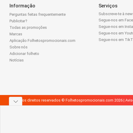
Informação
Serviços
Subscreve-te à news
Perguntas feitas frequentemente
Segue-nos em Fac
Publicitar?
Segue-nos em Inst
Todas as promoções
Segue-nos em Yout
Marcas
Segue-nos em Tik
Aplicação Folhetospromocionais.com
Sobre nós
Adicionar folheto
Notícias
Todos os direitos reservados © Folhetospromocionais.com 2026 |
Avis