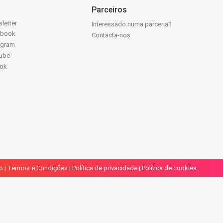
Parceiros
letter
Interessado numa parceria?
ebook
Contacta-nos
agram
ube
Tok
o
|
Termos e Condições
|
Política de privacidade
|
Política de cookies