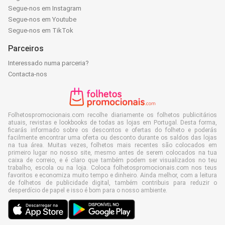
Segue-nos em Instagram
Segue-nos em Youtube
Segue-nos em TikTok
Parceiros
Interessado numa parceria?
Contacta-nos
Folhetospromocionais.com recolhe diariamente os folhetos publicitários
atuais, revistas e lookbooks de todas as lojas em Portugal. Desta forma,
ficarás informado sobre os descontos e ofertas do folheto e poderás
facilmente encontrar uma oferta ou desconto durante os saldos das lojas
na tua área. Muitas vezes, folhetos mais recentes são colocados em
primeiro lugar no nosso site, mesmo antes de serem colocados na tua
caixa de correio, e é claro que também podem ser visualizados no teu
trabalho, escola ou na loja. Coloca folhetospromocionais.com nos teus
favoritos e economiza muito tempo e dinheiro. Ainda melhor, com a leitura
de folhetos de publicidade digital, também contribuis para reduzir o
desperdício de papel e isso é bom para o nosso ambiente.