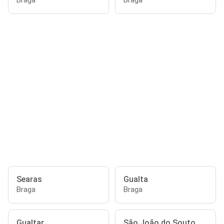
Braga
Braga
Searas
Gualta
Braga
Braga
Gualtar
São João do Souto