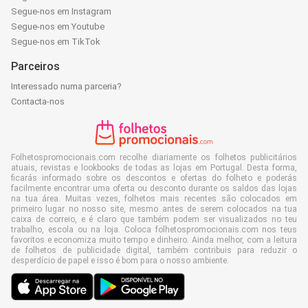
Segue-nos em Instagram
Segue-nos em Youtube
Segue-nos em TikTok
Parceiros
Interessado numa parceria?
Contacta-nos
Folhetospromocionais.com recolhe diariamente os folhetos publicitários
atuais, revistas e lookbooks de todas as lojas em Portugal. Desta forma,
ficarás informado sobre os descontos e ofertas do folheto e poderás
facilmente encontrar uma oferta ou desconto durante os saldos das lojas
na tua área. Muitas vezes, folhetos mais recentes são colocados em
primeiro lugar no nosso site, mesmo antes de serem colocados na tua
caixa de correio, e é claro que também podem ser visualizados no teu
trabalho, escola ou na loja. Coloca folhetospromocionais.com nos teus
favoritos e economiza muito tempo e dinheiro. Ainda melhor, com a leitura
de folhetos de publicidade digital, também contribuis para reduzir o
desperdício de papel e isso é bom para o nosso ambiente.