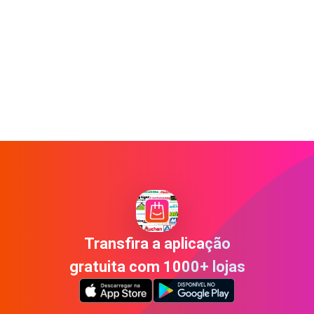
Transfira a aplicação
gratuita com 1000+ lojas