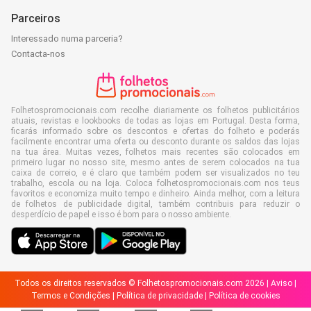
Parceiros
Interessado numa parceria?
Contacta-nos
Folhetospromocionais.com recolhe diariamente os folhetos publicitários
atuais, revistas e lookbooks de todas as lojas em Portugal. Desta forma,
ficarás informado sobre os descontos e ofertas do folheto e poderás
facilmente encontrar uma oferta ou desconto durante os saldos das lojas
na tua área. Muitas vezes, folhetos mais recentes são colocados em
primeiro lugar no nosso site, mesmo antes de serem colocados na tua
caixa de correio, e é claro que também podem ser visualizados no teu
trabalho, escola ou na loja. Coloca folhetospromocionais.com nos teus
favoritos e economiza muito tempo e dinheiro. Ainda melhor, com a leitura
de folhetos de publicidade digital, também contribuis para reduzir o
desperdício de papel e isso é bom para o nosso ambiente.
Todos os direitos reservados © Folhetospromocionais.com 2026 |
Aviso
|
Termos e Condições
|
Política de privacidade
|
Política de cookies