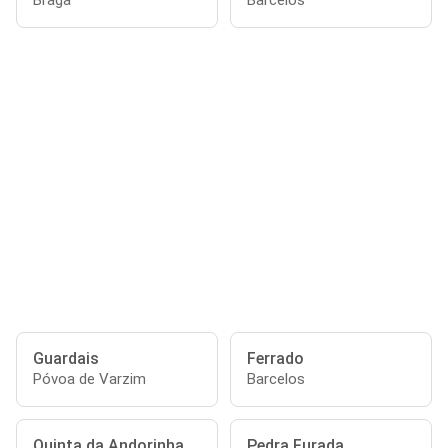
Braga
Barcelos
Guardais
Ferrado
Póvoa de Varzim
Barcelos
Quinta da Andorinha
Pedra Furada