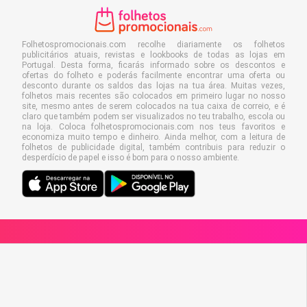
Folhetospromocionais.com recolhe diariamente os folhetos
publicitários atuais, revistas e lookbooks de todas as lojas em
Portugal. Desta forma, ficarás informado sobre os descontos e
ofertas do folheto e poderás facilmente encontrar uma oferta ou
desconto durante os saldos das lojas na tua área. Muitas vezes,
folhetos mais recentes são colocados em primeiro lugar no nosso
site, mesmo antes de serem colocados na tua caixa de correio, e é
claro que também podem ser visualizados no teu trabalho, escola ou
na loja. Coloca folhetospromocionais.com nos teus favoritos e
economiza muito tempo e dinheiro. Ainda melhor, com a leitura de
folhetos de publicidade digital, também contribuis para reduzir o
desperdício de papel e isso é bom para o nosso ambiente.