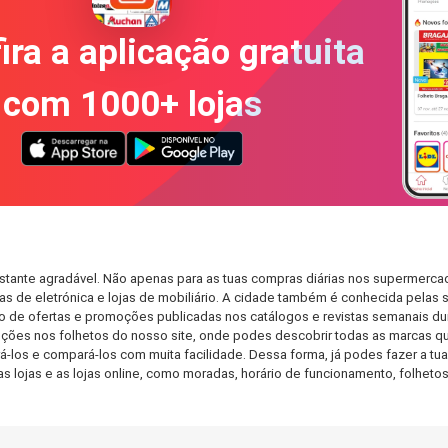
ira a aplicação gratuita
com 1000+ lojas
stante agradável. Não apenas para as tuas compras diárias nos supermercad
s de eletrónica e lojas de mobiliário. A cidade também é conhecida pelas s
de ofertas e promoções publicadas nos catálogos e revistas semanais dur
ções nos folhetos do nosso site, onde podes descobrir todas as marcas qu
os e compará-los com muita facilidade. Dessa forma, já podes fazer a tua l
as lojas e as lojas online, como moradas, horário de funcionamento, folh