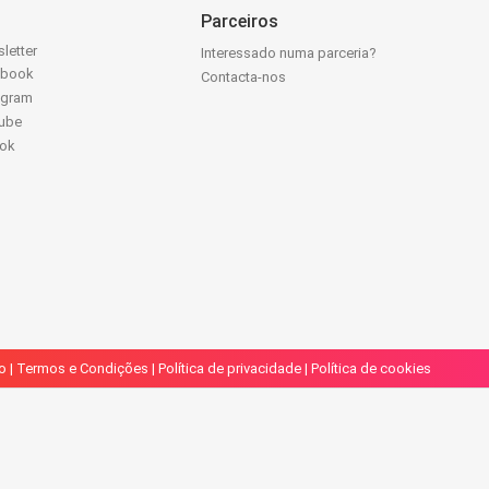
Parceiros
letter
Interessado numa parceria?
ebook
Contacta-nos
agram
ube
Tok
o
|
Termos e Condições
|
Política de privacidade
|
Política de cookies