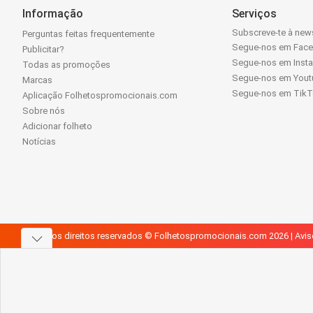
Informação
Serviços
Subscreve-te à news
Perguntas feitas frequentemente
Segue-nos em Fac
Publicitar?
Segue-nos em Inst
Todas as promoções
Segue-nos em Yout
Marcas
Segue-nos em Tik
Aplicação Folhetospromocionais.com
Sobre nós
Adicionar folheto
Notícias
Todos os direitos reservados © Folhetospromocionais.com 2026 |
Avis