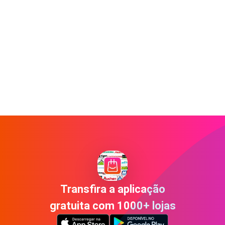
Transfira a aplicação
gratuita com 1000+ lojas