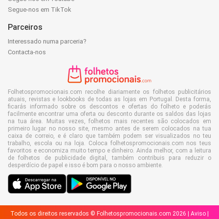
Segue-nos em TikTok
Parceiros
Interessado numa parceria?
Contacta-nos
Folhetospromocionais.com recolhe diariamente os folhetos publicitários
atuais, revistas e lookbooks de todas as lojas em Portugal. Desta forma,
ficarás informado sobre os descontos e ofertas do folheto e poderás
facilmente encontrar uma oferta ou desconto durante os saldos das lojas
na tua área. Muitas vezes, folhetos mais recentes são colocados em
primeiro lugar no nosso site, mesmo antes de serem colocados na tua
caixa de correio, e é claro que também podem ser visualizados no teu
trabalho, escola ou na loja. Coloca folhetospromocionais.com nos teus
favoritos e economiza muito tempo e dinheiro. Ainda melhor, com a leitura
de folhetos de publicidade digital, também contribuis para reduzir o
desperdício de papel e isso é bom para o nosso ambiente.
Todos os direitos reservados © Folhetospromocionais.com 2026 |
Aviso
|