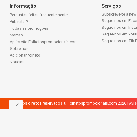
Informação
Serviços
Subscreve-te à news
Perguntas feitas frequentemente
Segue-nos em Fac
Publicitar?
Segue-nos em Inst
Todas as promoções
Segue-nos em Yout
Marcas
Segue-nos em Tik
Aplicação Folhetospromocionais.com
Sobre nós
Adicionar folheto
Notícias
Todos os direitos reservados © Folhetospromocionais.com 2026 |
Avis