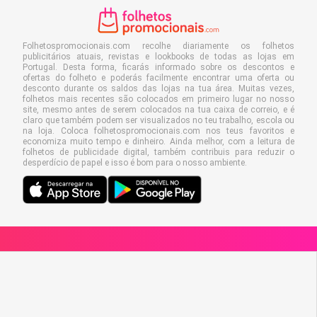
Folhetospromocionais.com recolhe diariamente os folhetos
publicitários atuais, revistas e lookbooks de todas as lojas em
Portugal. Desta forma, ficarás informado sobre os descontos e
ofertas do folheto e poderás facilmente encontrar uma oferta ou
desconto durante os saldos das lojas na tua área. Muitas vezes,
folhetos mais recentes são colocados em primeiro lugar no nosso
site, mesmo antes de serem colocados na tua caixa de correio, e é
claro que também podem ser visualizados no teu trabalho, escola ou
na loja. Coloca folhetospromocionais.com nos teus favoritos e
economiza muito tempo e dinheiro. Ainda melhor, com a leitura de
folhetos de publicidade digital, também contribuis para reduzir o
desperdício de papel e isso é bom para o nosso ambiente.