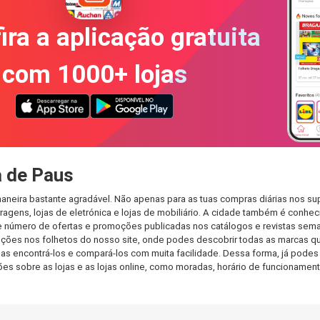
ira a aplicação gratuita
com 1000+ lojas
 de Paus
neira bastante agradável. Não apenas para as tuas compras diárias nos su
agens, lojas de eletrónica e lojas de mobiliário. A cidade também é conheci
 número de ofertas e promoções publicadas nos catálogos e revistas seman
ções nos folhetos do nosso site, onde podes descobrir todas as marcas qu
encontrá-los e compará-los com muita facilidade. Dessa forma, já podes fa
ções sobre as lojas e as lojas online, como moradas, horário de funcionam