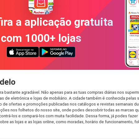
ira a aplicação gratuita
com 1000+ lojas
delo
a bastante agradável. Não apenas para as tuas compras diárias nos superme
s de eletrónica e lojas de mobiliário. A cidade também é conhecida pelas s
de ofertas e promoções publicadas nos catálogos e revistas semanais dur
ções nos folhetos do nosso site, onde podes descobrir todas as marcas qu
rá-los e compará-los com muita facilidade. Dessa forma, já podes fazer a 
sobre as lojas e as lojas online, como moradas, horário de funcionamento,