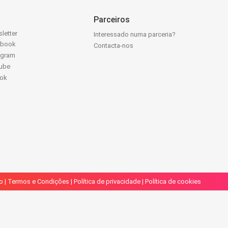
Parceiros
letter
Interessado numa parceria?
ebook
Contacta-nos
agram
ube
Tok
o
|
Termos e Condições
|
Política de privacidade
|
Política de cookies