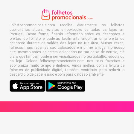
Folhetospromocionais.com recolhe diariamente os folhetos
publicitários atuais, revistas e lookbooks de todas as lojas em
Portugal. Desta forma, ficarás informado sobre os descontos e
ofertas do folheto e poderás facilmente encontrar uma oferta ou
desconto durante os saldos das lojas na tua área. Muitas vezes,
folhetos mais recentes são colocados em primeiro lugar no nosso
site, mesmo antes de serem colocados na tua caixa de correio, e é
claro que também podem ser visualizados no teu trabalho, escola ou
na loja. Coloca folhetospromocionais.com nos teus favoritos e
economiza muito tempo e dinheiro. Ainda melhor, com a leitura de
folhetos de publicidade digital, também contribuis para reduzir o
desperdício de papel e isso é bom para o nosso ambiente.