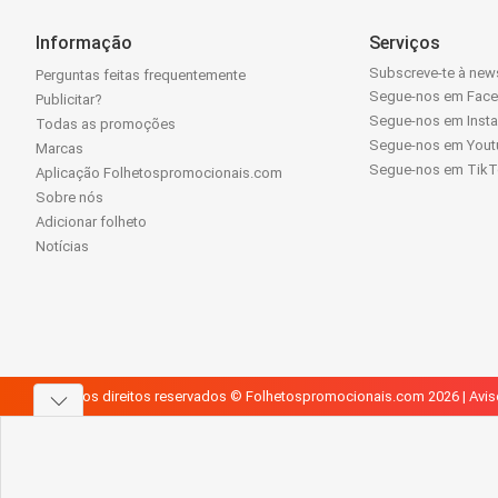
Informação
Serviços
Subscreve-te à news
Perguntas feitas frequentemente
Segue-nos em Fac
Publicitar?
Segue-nos em Inst
Todas as promoções
Segue-nos em Yout
Marcas
Segue-nos em Tik
Aplicação Folhetospromocionais.com
Sobre nós
Adicionar folheto
Notícias
Todos os direitos reservados © Folhetospromocionais.com 2026 |
Avis