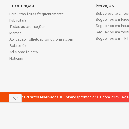
Informação
Serviços
Subscreve-te à news
Perguntas feitas frequentemente
Segue-nos em Fac
Publicitar?
Segue-nos em Inst
Todas as promoções
Segue-nos em Yout
Marcas
Segue-nos em Tik
Aplicação Folhetospromocionais.com
Sobre nós
Adicionar folheto
Notícias
Todos os direitos reservados © Folhetospromocionais.com 2026 |
Avis