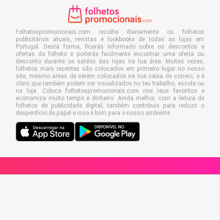
Folhetospromocionais.com recolhe diariamente os folhetos
publicitários atuais, revistas e lookbooks de todas as lojas em
Portugal. Desta forma, ficarás informado sobre os descontos e
ofertas do folheto e poderás facilmente encontrar uma oferta ou
desconto durante os saldos das lojas na tua área. Muitas vezes,
folhetos mais recentes são colocados em primeiro lugar no nosso
site, mesmo antes de serem colocados na tua caixa de correio, e é
claro que também podem ser visualizados no teu trabalho, escola ou
na loja. Coloca folhetospromocionais.com nos teus favoritos e
economiza muito tempo e dinheiro. Ainda melhor, com a leitura de
folhetos de publicidade digital, também contribuis para reduzir o
desperdício de papel e isso é bom para o nosso ambiente.