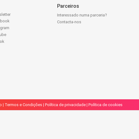
Parceiros
letter
Interessado numa parceria?
ebook
Contacta-nos
agram
ube
Tok
o
|
Termos e Condições
|
Política de privacidade
|
Política de cookies