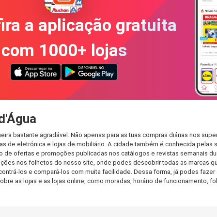
ira a aplicação gratuita
com 1000+ lojas
d'Água
ira bastante agradável. Não apenas para as tuas compras diárias nos super
s de eletrónica e lojas de mobiliário. A cidade também é conhecida pelas s
de ofertas e promoções publicadas nos catálogos e revistas semanais dur
ções nos folhetos do nosso site, onde podes descobrir todas as marcas qu
rá-los e compará-los com muita facilidade. Dessa forma, já podes fazer a 
sobre as lojas e as lojas online, como moradas, horário de funcionamento,