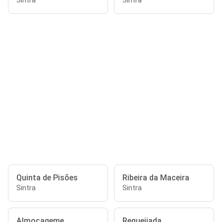
Sintra
Sintra
Quinta de Pisões
Ribeira da Maceira
Sintra
Sintra
Almoçageme
Requeijada