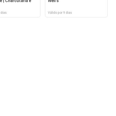
e | Charcutaria e
Well's
 dias
Válido por 9 dias