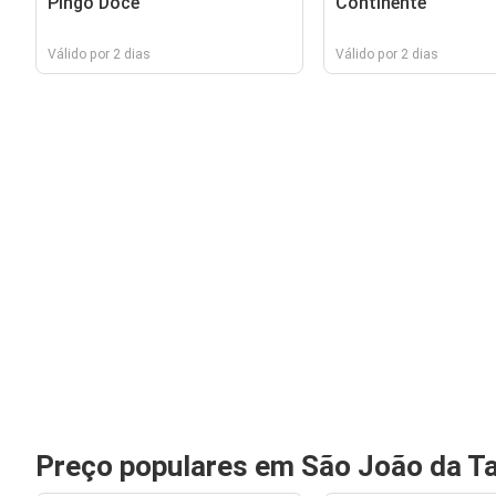
Pingo Doce
Continente
Válido por 2 dias
Válido por 2 dias
Preço populares em São João da T