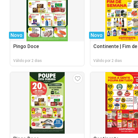
Novo
Novo
Pingo Doce
Continente | Fim d
Válido por 2 dias
Válido por 2 dias