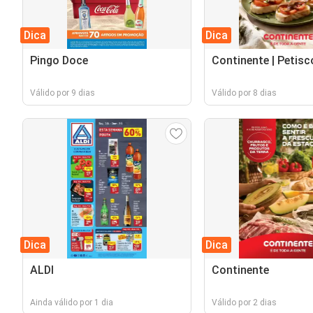
Dica
Dica
Pingo Doce
Continente | Petisc
Válido por 9 dias
Válido por 8 dias
Dica
Dica
ALDI
Continente
Ainda válido por 1 dia
Válido por 2 dias